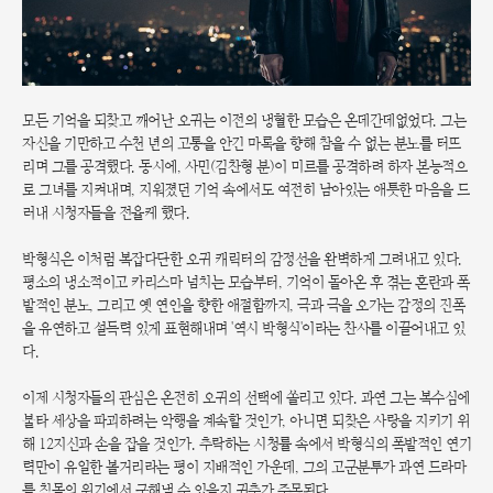
모든 기억을 되찾고 깨어난 오귀는 이전의 냉혈한 모습은 온데간데없었다. 그는
자신을 기만하고 수천 년의 고통을 안긴 마록을 향해 참을 수 없는 분노를 터뜨
리며 그를 공격했다. 동시에, 사민(김찬형 분)이 미르를 공격하려 하자 본능적으
로 그녀를 지켜내며, 지워졌던 기억 속에서도 여전히 남아있는 애틋한 마음을 드
러내 시청자들을 전율케 했다.
박형식은 이처럼 복잡다단한 오귀 캐릭터의 감정선을 완벽하게 그려내고 있다.
평소의 냉소적이고 카리스마 넘치는 모습부터, 기억이 돌아온 후 겪는 혼란과 폭
발적인 분노, 그리고 옛 연인을 향한 애절함까지, 극과 극을 오가는 감정의 진폭
을 유연하고 설득력 있게 표현해내며 '역시 박형식'이라는 찬사를 이끌어내고 있
다.
이제 시청자들의 관심은 온전히 오귀의 선택에 쏠리고 있다. 과연 그는 복수심에
불타 세상을 파괴하려는 악행을 계속할 것인가, 아니면 되찾은 사랑을 지키기 위
해 12지신과 손을 잡을 것인가. 추락하는 시청률 속에서 박형식의 폭발적인 연기
력만이 유일한 볼거리라는 평이 지배적인 가운데, 그의 고군분투가 과연 드라마
를 침몰의 위기에서 구해낼 수 있을지 귀추가 주목된다.