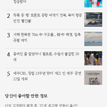
칭송받아
2
착륙 중 '쾅' 토론토 공항 여객기 전복, 북미 항공
안전 '빨간불'
3
서해 한복판 70m 中 구조물... 韓·中 해경, 일촉
즉발 대치
4
좀비인 줄 알았더니 필로폰, 수원서 붙잡힌 30
대
5
제주CBS, 창립 23주년 맞아 '재즈 인 제주' 공연
22일 개최
당신이 좋아할 만한 정보
난임 고생하다 폐경 후, '57세' 최고령 쌍둥이 출산?