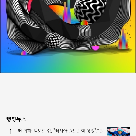
랭킹뉴스
1
'러 귀화' 빅토르 안, "러시아 쇼트트랙 상징"으로