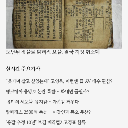
도난된 장물로 밝혀진 보물, 결국 지정 취소돼
실시간 주요기사
“웃기며 살고 싶었는데” 고영욱, 이번엔 日 AV 배우 관심?
탱크데이·홍명보 논란 폭발… 화내면 풀릴까?
'유미의 세포들' 뮤지컬… 자존감 깨우다
알바레스 2500억 폭등… 이강인과 듀오 무산?
"응팔 우정 10년" 보검 매직컬2 고경표 합류