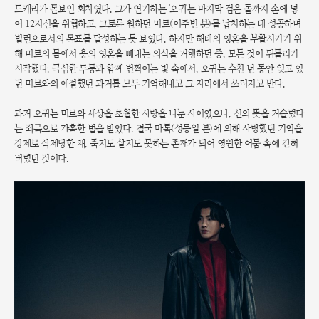
드캐리가 돋보인 회차였다. 그가 연기하는 '오귀'는 마지막 검은 돌까지 손에 넣
어 12지신을 위협하고, 그토록 원하던 미르(이주빈 분)를 납치하는 데 성공하며
빌런으로서의 목표를 달성하는 듯 보였다. 하지만 해태의 영혼을 부활시키기 위
해 미르의 몸에서 용의 영혼을 빼내는 의식을 거행하던 중, 모든 것이 뒤틀리기
시작했다. 극심한 두통과 함께 번쩍이는 빛 속에서, 오귀는 수천 년 동안 잊고 있
던 미르와의 애절했던 과거를 모두 기억해내고 그 자리에서 쓰러지고 만다.
과거 오귀는 미르와 세상을 초월한 사랑을 나눈 사이였으나, 신의 뜻을 거슬렀다
는 죄목으로 가혹한 벌을 받았다. 결국 마록(성동일 분)에 의해 사랑했던 기억을
강제로 삭제당한 채, 죽지도 살지도 못하는 존재가 되어 영원한 어둠 속에 갇혀
버렸던 것이다.