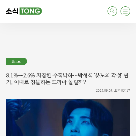
검
주
색
요
서
비
스
메
뉴
펼
치
Enter
기
8.1%→2.6% 처참한 수직낙하…박형식 '분노의 각성' 연
기, 이대로 침몰하는 드라마 살릴까?
2025.09.09. 오후 05:17