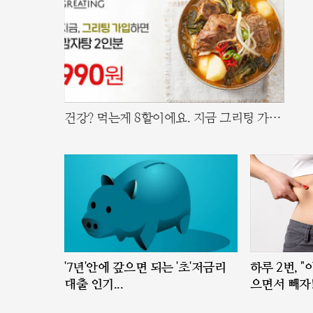
건강? 먹는게 8할이에요. 지금 그리팅 가입
하면 인기 반찬 990원
'7년'안에 갚으면 되는 '초'저금리
하루 2번, 
대출 인기...
으면서 빼자