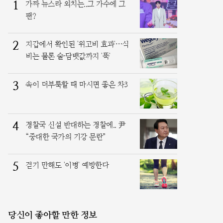
1
가짜 뉴스라 외치는..그 가수에 그
팬?
2
지갑에서 확인된 '위고비 효과'…식
비는 물론 술·담뱃값까지 '뚝'
3
속이 더부룩할 때 마시면 좋은 차3
4
경찰국 신설 반대하는 경찰에.. 尹
“중대한 국가의 기강 문란”
5
걷기 만해도 '이병' 예방한다
당신이 좋아할 만한 정보