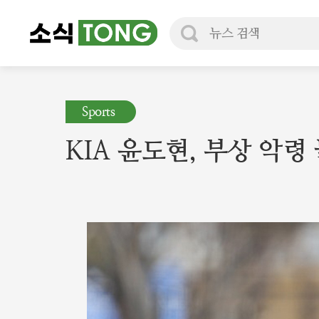
검
색
Sports
KIA 윤도현, 부상 악령 