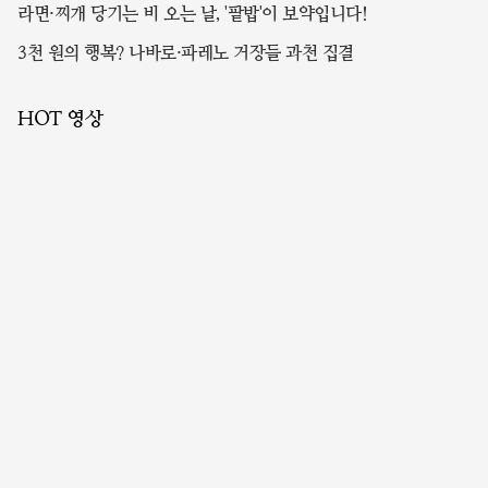
이?
라면·찌개 당기는 비 오는 날, '팥밥'이 보약입니다!
3천 원의 행복? 나바로·파레노 거장들 과천 집결
HOT 영상