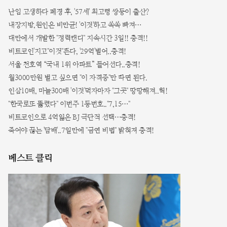
난임 고생하다 폐경 후, '57세' 최고령 쌍둥이 출산?
내장지방,원인은 비만균! '이것'하고 쏙쏙 빠져…
대만에서 개발한 "정력캔디" 지속시간 3일!! 충격!!
비트코인'지고"이것"뜬다, '29억'벌어..충격!
서울 천호역 “국내 1위 아파트” 들어선다..충격!
월3000만원 벌고 싶으면 "이 자격증"만 따면 된다.
인삼10배, 마늘300배 '이것'먹자마자 "그곳" 땅땅해져..헉!
"한국로또 뚫렸다" 이번주 1등번호.."7,15…"
비트코인으로 4억잃은 BJ 극단적 선택…충격!
죽어야 끊는 '담배'..7일만에 "금연 비법" 밝혀져 충격!
베스트 클릭