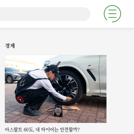
주
요
서
비
스
메
경제
뉴
펼
치
기
아스팔트 60도, 내 타이어는 안전할까?