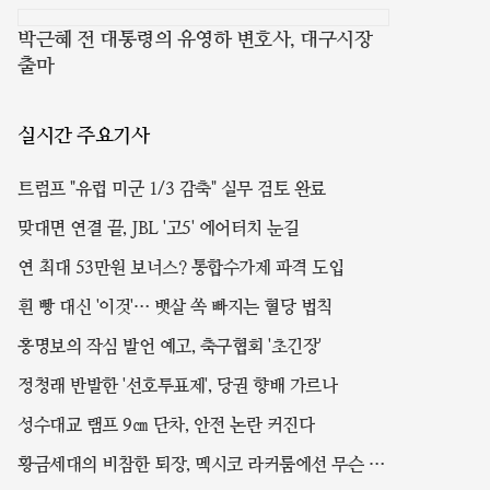
박근혜 전 대통령의 유영하 변호사, 대구시장
출마
실시간 주요기사
트럼프 "유럽 미군 1/3 감축" 실무 검토 완료
맞대면 연결 끝, JBL '고5' 에어터치 눈길
연 최대 53만원 보너스? 통합수가제 파격 도입
흰 빵 대신 '이것'… 뱃살 쏙 빠지는 혈당 법칙
홍명보의 작심 발언 예고, 축구협회 '초긴장'
정청래 반발한 '선호투표제', 당권 향배 가르나
성수대교 램프 9㎝ 단차, 안전 논란 커진다
황금세대의 비참한 퇴장, 멕시코 라커룸에선 무슨 일