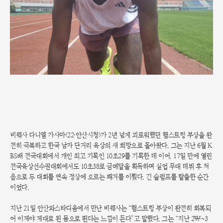
비웨사 다니엘 가사마(22·안산시청)가 2년 넘게 괴로워했던 햄스트링 부상을 완
전히 극복하고 한국 남자 단거리 육상의 새 희망으로 돌아왔다. 그는 지난 6월 K
BS배 전국대회에서 개인 최고 기록인 10초29를 기록한 데 이어, 17일 만에 열린
전국육상선수권대회에서도 10초38로 금메달을 획득하며 실업 무대 데뷔 후 처
음으로 두 대회를 연속 정상에 오르는 쾌거를 이뤘다. 긴 슬럼프를 탈출한 순간
이었다.
지난 21일 안산와스타디움에서 만난 비웨사는 “햄스트링 부상이 완전히 회복되
어 이제야 제대로 된 몸으로 뛴다는 느낌이 든다”고 말했다. 그는 “지난 2\~3