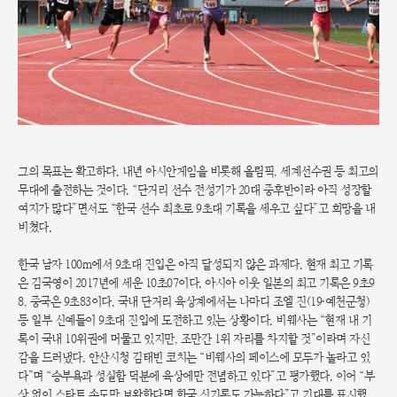
그의 목표는 확고하다. 내년 아시안게임을 비롯해 올림픽, 세계선수권 등 최고의
무대에 출전하는 것이다. “단거리 선수 전성기가 20대 중후반이라 아직 성장할
여지가 많다”면서도 “한국 선수 최초로 9초대 기록을 세우고 싶다”고 희망을 내
비쳤다.
한국 남자 100m에서 9초대 진입은 아직 달성되지 않은 과제다. 현재 최고 기록
은 김국영이 2017년에 세운 10초07이다. 아시아 이웃 일본의 최고 기록은 9초9
8, 중국은 9초83이다. 국내 단거리 육상계에서는 나마디 조엘 진(19·예천군청)
등 일부 신예들이 9초대 진입에 도전하고 있는 상황이다. 비웨사는 “현재 내 기
록이 국내 10위권에 머물고 있지만, 조만간 1위 자리를 차지할 것”이라며 자신
감을 드러냈다. 안산시청 김태빈 코치는 “비웨사의 페이스에 모두가 놀라고 있
다”며 “승부욕과 성실함 덕분에 육상에만 전념하고 있다”고 평가했다. 이어 “부
상 없이 스타트 속도만 보완한다면 한국 신기록도 가능하다”고 기대를 표시했