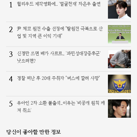
1
헐리우드 제작영화에.. '얼굴천재' 차은우 출연
2
尹 체코 원전 수출 선정에 "탈원전 극복으로 산
업 및 지역 큰 이익 기대"
3
신경만 쓰면 배가 사르르.. '과민성대장증후군'
낫으려면?
4
경찰 떠난 후 20대 주취자 "버스에 깔려 사망"
5
유아인 2차 소환 불출석..이유는 '비공개 원칙 깨
져 취소'
당신이 좋아할 만한 정보