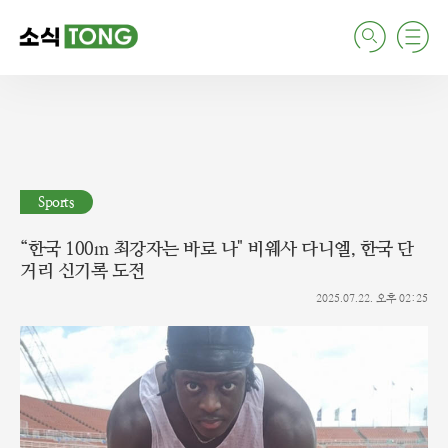
검
주
색
요
서
비
스
메
뉴
펼
치
Sports
기
“한국 100m 최강자는 바로 나" 비웨사 다니엘, 한국 단
거리 신기록 도전
2025.07.22. 오후 02:25