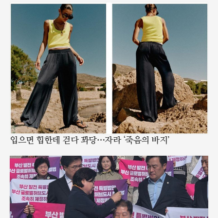
입으면 힙한데 걷다 꽈당…자라 ‘죽음의 바지’