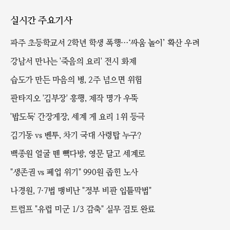
실시간 주요기사
파주 초등학교서 2학년 학생 폭행…‘싸움 놀이’ 확산 우려
강남서 만나는 '죽음의 요리' 전시 화제
습도가 만든 마음의 병, 2주 넘으면 위험
판타지오 '김부장' 흥행, 제작 명가 우뚝
'밥도둑' 간장게장, 세계 게 요리 1위 등극
김기동 vs 벤투, 차기 국대 사령탑 누구?
백종원 얼굴 뗀 빽다방, 영문 달고 세계로
"생존권 vs 폐업 위기" 990원 좁힌 노사
나경원, 7·7법 맹비난 "정부 비판 입틀막법"
트럼프 "유럽 미군 1/3 감축" 실무 검토 완료