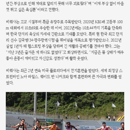
년간 부상으로 인해 제대로 달리지 못해 너무 괴로웠다”며 “이제 부상 없이 마음
껏 뛰고 싶은 욕심뿐”이라고 전했다.
비웨사는 고교 시절부터 특급 유망주로 주목받았다. 2020년 KBS배 고등부 100
m 대회에서 10초69로 우승한 데 이어, 2022년에는 10초44까지 기록을 단축하
며 한국 단거리 육상의 차세대 간판으로 기대를 모았다. 특히 현 한국 최고 단거
리 선수 김국영(34·광주광역시청)을 뛰어넘을 재목으로 평가받았으나, 2022년
실업 1년차 때 햄스트링 부상을 당하며 긴 재활과 공백기를 견뎌야 했다. 그는
“지난 3년은 즐거운 게 하나도 없었다”고 회상하면서도, “지금은 몸 상태가 매우
좋아 운동이 재미있고 자신감도 생겼다”며 활짝 웃었다.
비웨사는 최근 2년 연속 미국 플로리다에서 전지훈련을 받았다. 세계 최정상 스
트린터인 노아 라일스, 웨이드 반 니커크와 함께 훈련하며 큰 자극과 변화를 얻
었다.