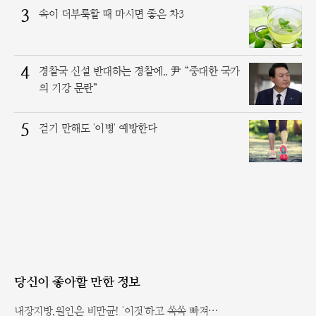
3
속이 더부룩할 때 마시면 좋은 차3
4
경찰국 신설 반대하는 경찰에.. 尹 “중대한 국가
의 기강 문란”
5
걷기 만해도 '이병' 예방한다
당신이 좋아할 만한 정보
내장지방,원인은 비만균! '이것'하고 쏙쏙 빠져…