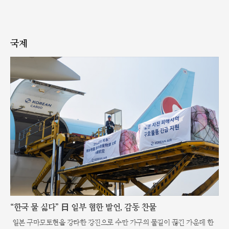
국제
“한국 물 싫다” 日 일부 혐한 발언, 감동 찬물
일본 구마모토현을 강타한 강진으로 수만 가구의 물길이 끊긴 가운데 한