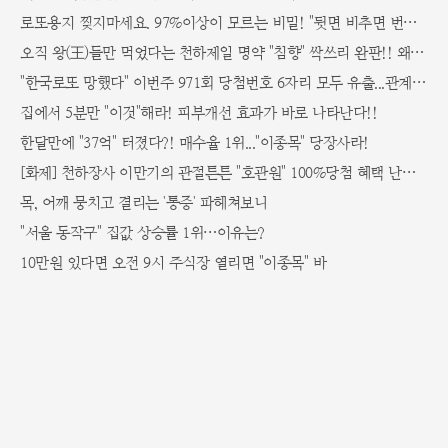
로또용지 찢지마세요. 97%이상이 모르는 비밀! "뒷면 비추면 번호 보인다!?"
오직 왕(王)들만 먹었다는 천하제일 명약 "침향" 싹쓰리 완판!! 왜 난리났나 봤더니..경악!
"한국로또 망했다" 이번주 971회 당첨번호 6자리 모두 유출...관계자 실수로 "비상"!
집에서 5분만 "이것"해라! 피부개선 효과가 바로 나타난다!!
한달만에 "37억" 터졌다?! 매수율 1위..."이종목" 당장사라!
[화제] 천하장사 이만기의 관절튼튼 "호관원" 100%당첨 혜택 난리나!!
목, 어깨 뭉치고 결리는 '통증' 파헤쳐보니
"서울 동작구" 집값 상승률 1위…이유는?
10만원 있다면 오전 9시 주식장 열리면 "이종목" 바