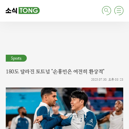
검
주
색
요
서
비
스
메
뉴
펼
치
Sports
기
180도 달라진 토트넘 "손흥민은 여전히 환상적"
2025.07.30. 오후 03:23