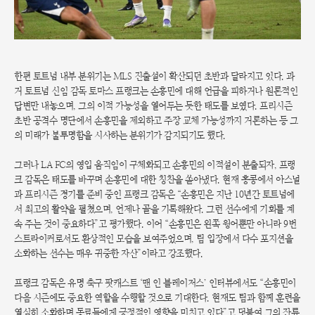
한편 토트넘 내부 분위기는 MLS 진출설이 확산되던 초반과 달라지고 있다. 과
거 토트넘 신임 감독 토마스 프랭크는 손흥민에 대해 언급을 피하거나 원론적인
답변만 내놓으며, 그의 이적 가능성을 열어두는 듯한 태도를 보였다. 프리시즌
초반 공격수 명단에서 손흥민을 제외하고 주장 교체 가능성까지 거론하는 등 그
의 미래가 불투명함을 시사하는 분위기가 감지되기도 했다.
그러나 LA FC의 영입 움직임이 구체화되고 손흥민의 이적설이 분출되자, 프랭
크 감독은 태도를 바꾸며 손흥민에 대한 칭찬을 쏟아냈다. 현재 홍콩에서 아스널
과 프리시즌 경기를 준비 중인 프랭크 감독은 “손흥민은 지난 10년간 토트넘에
서 최고의 활약을 펼쳤으며, 언제나 골을 기록해왔다. 그런 선수에게 기회를 계
속 주는 것이 중요하다”고 평가했다. 이어 “손흥민은 왼쪽 윙어뿐만 아니라 9번
스트라이커로서도 환상적인 모습을 보여주었으며, 팀 입장에서 다수 포지션을
소화하는 선수는 매우 귀중한 자산”이라고 강조했다.
프랭크 감독은 유명 축구 팟캐스트 ‘맨 인 블레이저스’ 인터뷰에서도 “손흥민이
다음 시즌에도 중요한 역할을 수행할 것으로 기대한다. 현재도 팀과 함께 훈련을
열심히 소화하며 동료들에게 긍정적인 영향을 미치고 있다”고 덧붙여 그의 잔류