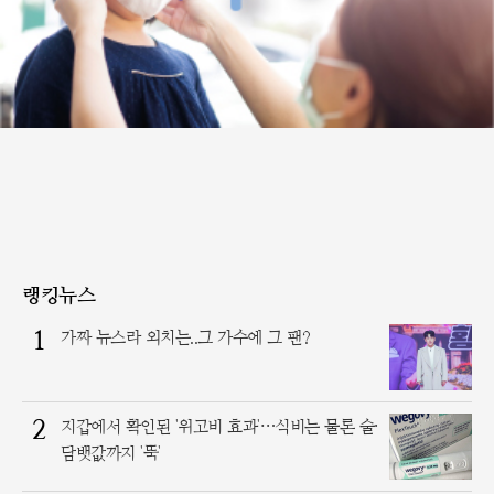
랭킹뉴스
1
가짜 뉴스라 외치는..그 가수에 그 팬?
2
지갑에서 확인된 '위고비 효과'…식비는 물론 술·
담뱃값까지 '뚝'