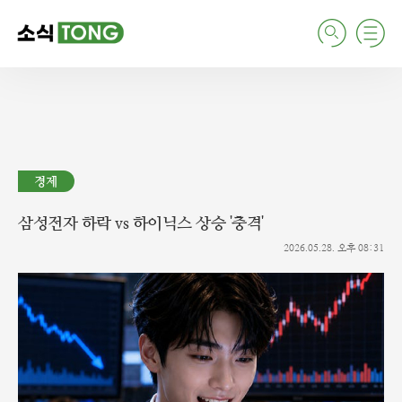
검
주
색
요
서
비
스
메
뉴
펼
치
경제
기
삼성전자 하락 vs 하이닉스 상승 '충격'
2026.05.28. 오후 08:31