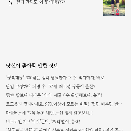
5
걷기 만해도 '이병' 예방한다
당신이 좋아할 만한 정보
"공복혈당" 300넘는 심각 당뇨환자 '이것' 먹자마자..바로
난임 고생하다 폐경 후, '57세' 최고령 쌍둥이 출산?
男性 발보다 더러운 '거기', 세균지수 확인해보니..충격!
로또용지 찢지마세요. 97%이상이 모르는 비밀! "뒷면 비추면 번호 보인다!?"
마을버스에 37억 두고 내린 노인 정체 알고보니..!
비트코인'지고"이것"뜬다, '29억'벌어..충격!
"한국로또 망했다" 관계자 실수로 이번주 971회차 번호 6자리 공개!? 꼭 확인해라!