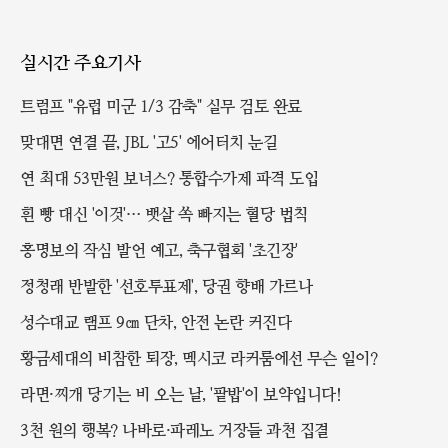
실시간 주요기사
트럼프 "유럽 미군 1/3 감축" 실무 검토 완료
맞대면 연결 끝, JBL '고5' 에어터치 눈길
연 최대 53만원 보너스? 통합수가제 파격 도입
흰 빵 대신 '이것'… 뱃살 쏙 빠지는 혈당 법칙
홍명보의 작심 발언 예고, 축구협회 '초긴장'
정청래 반발한 '선호투표제', 당권 향배 가르나
성수대교 램프 9㎝ 단차, 안전 논란 커진다
황금세대의 비참한 퇴장, 멕시코 라커룸에선 무슨 일이?
라면·찌개 당기는 비 오는 날, '팥밥'이 보약입니다!
3천 원의 행복? 나바로·파레노 거장들 과천 집결