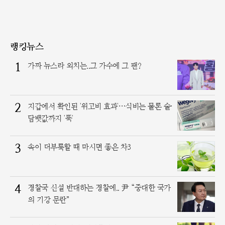
랭킹뉴스
1
가짜 뉴스라 외치는..그 가수에 그 팬?
2
지갑에서 확인된 '위고비 효과'…식비는 물론 술·
담뱃값까지 '뚝'
3
속이 더부룩할 때 마시면 좋은 차3
4
경찰국 신설 반대하는 경찰에.. 尹 “중대한 국가
의 기강 문란”