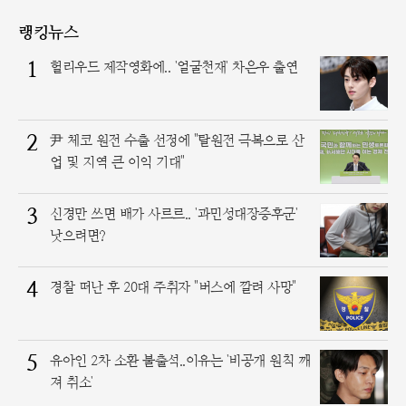
랭킹뉴스
1
헐리우드 제작영화에.. '얼굴천재' 차은우 출연
2
尹 체코 원전 수출 선정에 "탈원전 극복으로 산
업 및 지역 큰 이익 기대"
3
신경만 쓰면 배가 사르르.. '과민성대장증후군'
낫으려면?
4
경찰 떠난 후 20대 주취자 "버스에 깔려 사망"
5
유아인 2차 소환 불출석..이유는 '비공개 원칙 깨
져 취소'