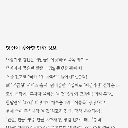
당신이 좋아할 만한 정보
내장지방,원인은 비만균! '이것'하고 쏙쏙 빠져…
먹자마자 묵은변 콸콸! -7kg 똥뱃살 쫙빠져!
서울 천호역 “국내 1위 아파트” 들어선다..충격!
新 "적금형" 서비스 출시! 멤버십만 가입해도 "최신가전" 선착순 100% 무료 경품지원!!
코인 폭락에.. 투자자 몰리는 "이것" 상한가 포착해! 미리 투자..
한달만에 "37억" 터졌다?! 매수율 1위..."이종목" 당장사라!
현재 국내 주식시장 "이것"최고치 경신...당장 매수해라!!
"관절, 연골" 통증 연골 99%재생, 병원 안가도돼... "충격"