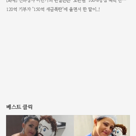
[화제] 천하장사 이만기의 관절튼튼 "호관원" 100%당첨 혜택 난리나!!
120억 기부자 "150억 세금폭탄"에 울면서 한 말이..!
베스트 클릭