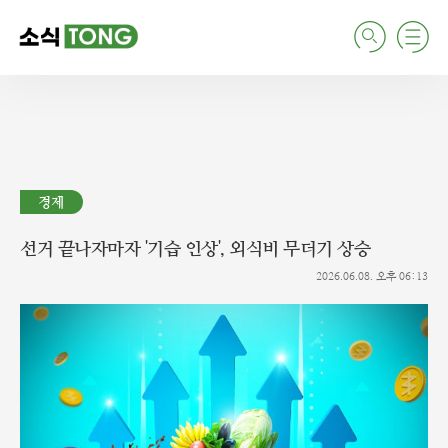
검
주
색
요
서
비
스
메
뉴
펼
치
경제
기
선거 끝나자마자 '기습 인상', 외식비 무더기 상승
2026.06.08. 오후 06:13