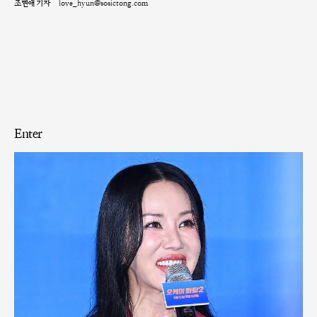
조현애 기자
love_hyun@sosictong.com
Enter