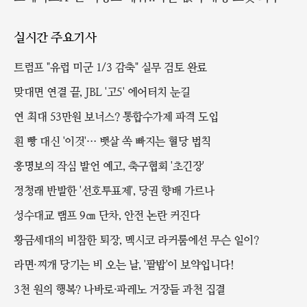
실시간 주요기사
트럼프 "유럽 미군 1/3 감축" 실무 검토 완료
맞대면 연결 끝, JBL '고5' 에어터치 눈길
연 최대 53만원 보너스? 통합수가제 파격 도입
흰 빵 대신 '이것'… 뱃살 쏙 빠지는 혈당 법칙
홍명보의 작심 발언 예고, 축구협회 '초긴장'
정청래 반발한 '선호투표제', 당권 향배 가르나
성수대교 램프 9㎝ 단차, 안전 논란 커진다
황금세대의 비참한 퇴장, 멕시코 라커룸에선 무슨 일이?
라면·찌개 당기는 비 오는 날, '팥밥'이 보약입니다!
3천 원의 행복? 나바로·파레노 거장들 과천 집결