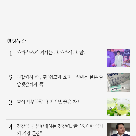
랭킹뉴스
1
가짜 뉴스라 외치는..그 가수에 그 팬?
2
지갑에서 확인된 '위고비 효과'…식비는 물론 술·
담뱃값까지 '뚝'
3
속이 더부룩할 때 마시면 좋은 차3
4
경찰국 신설 반대하는 경찰에.. 尹 “중대한 국가
의 기강 문란”