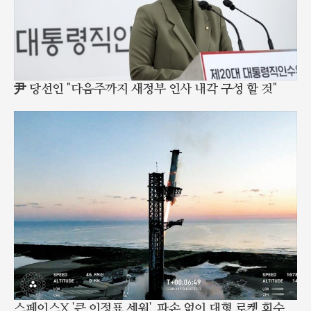
尹 당선인 "다음주까지 새정부 인사 내각 구성 할 것"
스페이스X '큰 이정표 세워'..파손 없이 대형 로켓 회수