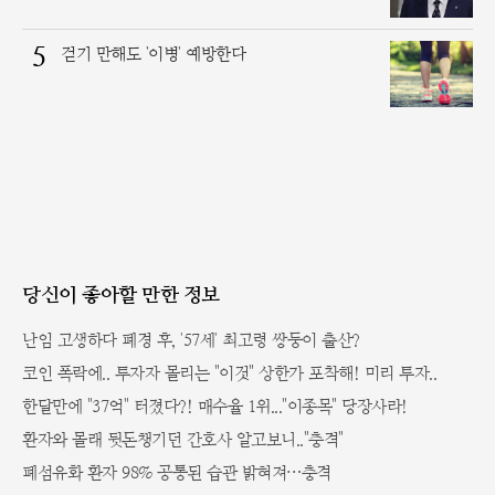
5
걷기 만해도 '이병' 예방한다
당신이 좋아할 만한 정보
난임 고생하다 폐경 후, '57세' 최고령 쌍둥이 출산?
코인 폭락에.. 투자자 몰리는 "이것" 상한가 포착해! 미리 투자..
한달만에 "37억" 터졌다?! 매수율 1위..."이종목" 당장사라!
환자와 몰래 뒷돈챙기던 간호사 알고보니.."충격"
폐섬유화 환자 98% 공통된 습관 밝혀져…충격