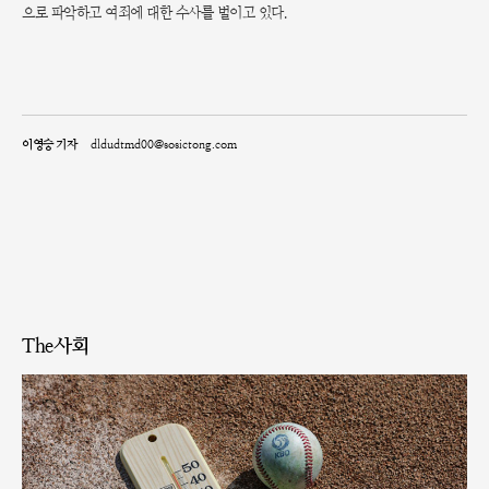
으로 파악하고 여죄에 대한 수사를 벌이고 있다.
이영승 기자
dldudtmd00@sosictong.com
The사회