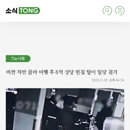
검
주
색
요
서
비
스
메
뉴
펼
치
The사회
기
비싼 차만 골라 미행 후 6억 상당 빈집 털이 일당 검거
2023.11.20. 오후 04:54